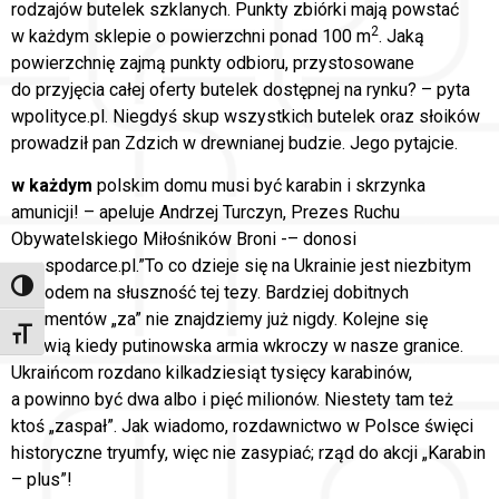
rodzajów butelek szklanych. Punkty zbiórki mają powstać
2
w każdym sklepie o powierzchni ponad 100 m
. Jaką
powierzchnię zajmą punkty odbioru, przystosowane
do przyjęcia całej oferty butelek dostępnej na rynku? – pyta
wpolityce.pl. Niegdyś skup wszystkich butelek oraz słoików
prowadził pan Zdzich w drewnianej budzie. Jego pytajcie.
w każdym
polskim domu musi być karabin i skrzynka
amunicji! – apeluje Andrzej Turczyn, Prezes Ruchu
Obywatelskiego Miłośników Broni -– donosi
wgospodarce.pl.”To co dzieje się na Ukrainie jest niezbitym
Toggle High Contrast
dowodem na słuszność tej tezy. Bardziej dobitnych
argumentów „za” nie znajdziemy już nigdy. Kolejne się
Toggle Font size
pojawią kiedy putinowska armia wkroczy w nasze granice.
Ukraińcom rozdano kilkadziesiąt tysięcy karabinów,
a powinno być dwa albo i pięć milionów. Niestety tam też
ktoś „zaspał”. Jak wiadomo, rozdawnictwo w Polsce święci
historyczne tryumfy, więc nie zasypiać; rząd do akcji „Karabin
– plus”!