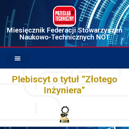
Miesięcznik Federacji Stowarzyszeń
Naukowo-Technicznych NOT
Plebiscyt o tytuł “Złotego
Inżyniera”