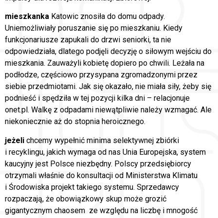
mieszkanka
Katowic znosiła do domu odpady.
Uniemożliwiały poruszanie się po mieszkaniu. Kiedy
funkcjonariusze zapukali do drzwi seniorki, ta nie
odpowiedziała, dlatego podjęli decyzję o siłowym wejściu do
mieszkania. Zauważyli kobietę dopiero po chwili. Leżała na
podłodze, częściowo przysypana zgromadzonymi przez
siebie przedmiotami. Jak się okazało, nie miała siły, żeby się
podnieść i spędziła w tej pozycji kilka dni – relacjonuje
onet.pl. Walkę z odpadami niewątpliwie należy wzmagać. Ale
niekoniecznie aż do stopnia heroicznego.
jeżeli
chcemy wypełnić minima selektywnej zbiórki
i recyklingu, jakich wymaga od nas Unia Europejska, system
kaucyjny jest Polsce niezbędny. Polscy przedsiębiorcy
otrzymali właśnie do konsultacji od Ministerstwa Klimatu
i Środowiska projekt takiego systemu. Sprzedawcy
rozpaczają, że obowiązkowy skup może grozić
gigantycznym chaosem ze względu na liczbę i mnogość