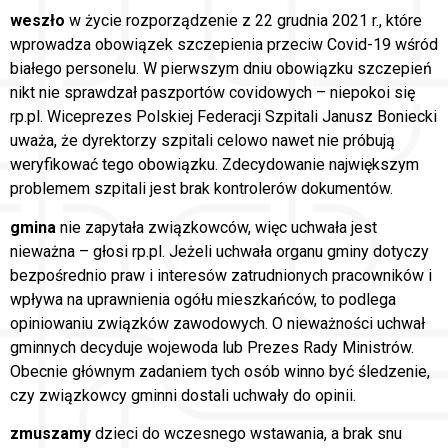
weszło
w życie rozporządzenie z 22 grudnia 2021 r., które
wprowadza obowiązek szczepienia przeciw Covid-19 wśród
białego personelu. W pierwszym dniu obowiązku szczepień
nikt nie sprawdzał paszportów covidowych – niepokoi się
rp.pl. Wiceprezes Polskiej Federacji Szpitali Janusz Boniecki
uważa, że dyrektorzy szpitali celowo nawet nie próbują
weryfikować tego obowiązku. Zdecydowanie największym
problemem szpitali jest brak kontrolerów dokumentów.
gmina
nie zapytała związkowców, więc uchwała jest
nieważna – głosi rp.pl. Jeżeli uchwała organu gminy dotyczy
bezpośrednio praw i interesów zatrudnionych pracowników i
wpływa na uprawnienia ogółu mieszkańców, to podlega
opiniowaniu związków zawodowych. O nieważności uchwał
gminnych decyduje wojewoda lub Prezes Rady Ministrów.
Obecnie głównym zadaniem tych osób winno być śledzenie,
czy związkowcy gminni dostali uchwały do opinii.
zmuszamy
dzieci do wczesnego wstawania, a brak snu