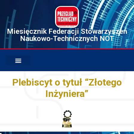
Miesięcznik Federacji Stowarzyszeń
Naukowo-Technicznych NOT
Plebiscyt o tytuł “Złotego
Inżyniera”