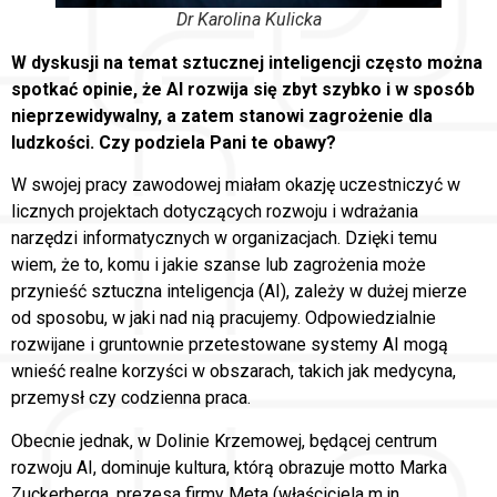
Dr Karolina Kulicka
W dyskusji na temat sztucznej inteligencji często można
spotkać opinie, że AI rozwija się zbyt szybko i w sposób
nieprzewidywalny, a zatem stanowi zagrożenie dla
ludzkości. Czy podziela Pani te obawy?
W swojej pracy zawodowej miałam okazję uczestniczyć w
licznych projektach dotyczących rozwoju i wdrażania
narzędzi informatycznych w organizacjach. Dzięki temu
wiem, że to, komu i jakie szanse lub zagrożenia może
przynieść sztuczna inteligencja (AI), zależy w dużej mierze
od sposobu, w jaki nad nią pracujemy. Odpowiedzialnie
rozwijane i gruntownie przetestowane systemy AI mogą
wnieść realne korzyści w obszarach, takich jak medycyna,
przemysł czy codzienna praca.
Obecnie jednak, w Dolinie Krzemowej, będącej centrum
rozwoju AI, dominuje kultura, którą obrazuje motto Marka
Zuckerberga, prezesa firmy Meta (właściciela m.in.