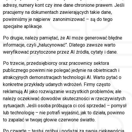
adresy, numery kont czy inne dane chronione prawem. Jeśli
pracujemy na dokumentach zawierających takie dane,
powinniśmy je najpierw zanonimizować – są do tego
specjalne aplikacje.
Po drugie, należy pamiętać, że AI może generować błędne
informacje, czyli „halucynować”. Dlatego zawsze warto
weryfikować przytoczone przez AI źródła, cytaty i dane.
Po trzecie, przedsiębiorcy oraz pracownicy sektora
publicznego powinni nie polegać jedynie na obietnicach i
atrakcyjnych demonstracjach technologii AI. Warto pytać o
konkretne przykłady udanych wdrożeń. Firmy często
reklamują AI jako rozwiązanie wszystkich problemów, ale
należy oczekiwać dowodów skuteczności w rzeczywistych
sytuacjach. Jeśli osoba próbująca ci coś sprzedać – pomysł
lub technologię – nie potrafi wyjaśnić, jak to działa, powinno
to zapalać w twojej głowie czerwone światło.
Po czwarte – testuj, próbuj i podążaj za swoją ciekawością.