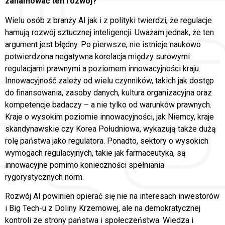
zahamować ten rozwój?
Wielu osób z branży AI jak i z polityki twierdzi, że regulacje
hamują rozwój sztucznej inteligencji. Uważam jednak, że ten
argument jest błędny. Po pierwsze, nie istnieje naukowo
potwierdzona negatywna korelacja między surowymi
regulacjami prawnymi a poziomem innowacyjności kraju.
Innowacyjność zależy od wielu czynników, takich jak dostęp
do finansowania, zasoby danych, kultura organizacyjna oraz
kompetencje badaczy – a nie tylko od warunków prawnych.
Kraje o wysokim poziomie innowacyjności, jak Niemcy, kraje
skandynawskie czy Korea Południowa, wykazują także dużą
rolę państwa jako regulatora. Ponadto, sektory o wysokich
wymogach regulacyjnych, takie jak farmaceutyka, są
innowacyjne pomimo konieczności spełniania
rygorystycznych norm.
Rozwój AI powinien opierać się nie na interesach inwestorów
i Big Tech-u z Doliny Krzemowej, ale na demokratycznej
kontroli ze strony państwa i społeczeństwa. Wiedza i