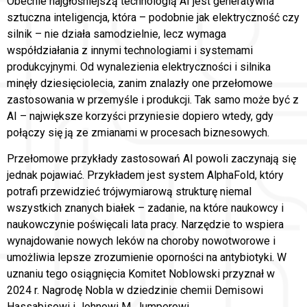
Obecnie najgłośniejszą technologią AI jest generatywna
sztuczna inteligencja, która – podobnie jak elektryczność czy
silnik – nie działa samodzielnie, lecz wymaga
współdziałania z innymi technologiami i systemami
produkcyjnymi. Od wynalezienia elektryczności i silnika
minęły dziesięciolecia, zanim znalazły one przełomowe
zastosowania w przemyśle i produkcji. Tak samo może być z
AI – największe korzyści przyniesie dopiero wtedy, gdy
połączy się ją ze zmianami w procesach biznesowych.
Przełomowe przykłady zastosowań AI powoli zaczynają się
jednak pojawiać. Przykładem jest system AlphaFold, który
potrafi przewidzieć trójwymiarową strukturę niemal
wszystkich znanych białek – zadanie, na które naukowcy i
naukowczynie poświęcali lata pracy. Narzędzie to wspiera
wynajdowanie nowych leków na choroby nowotworowe i
umożliwia lepsze zrozumienie oporności na antybiotyki. W
uznaniu tego osiągnięcia Komitet Noblowski przyznał w
2024 r. Nagrodę Nobla w dziedzinie chemii Demisowi
Hassabisowi i Johnowi M. Jumperowi.