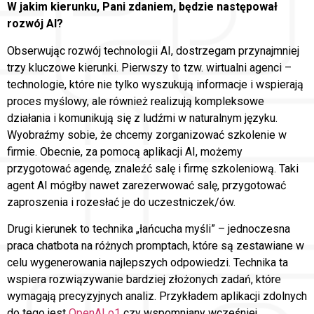
W jakim kierunku, Pani zdaniem, będzie następował
rozwój AI?
Obserwując rozwój technologii AI, dostrzegam przynajmniej
trzy kluczowe kierunki. Pierwszy to tzw. wirtualni agenci –
technologie, które nie tylko wyszukują informacje i wspierają
proces myślowy, ale również realizują kompleksowe
działania i komunikują się z ludźmi w naturalnym języku.
Wyobraźmy sobie, że chcemy zorganizować szkolenie w
firmie. Obecnie, za pomocą aplikacji AI, możemy
przygotować agendę, znaleźć salę i firmę szkoleniową. Taki
agent AI mógłby nawet zarezerwować salę, przygotować
zaproszenia i rozesłać je do uczestniczek/ów.
Drugi kierunek to technika „łańcucha myśli” – jednoczesna
praca chatbota na różnych promptach, które są zestawiane w
celu wygenerowania najlepszych odpowiedzi. Technika ta
wspiera rozwiązywanie bardziej złożonych zadań, które
wymagają precyzyjnych analiz. Przykładem aplikacji zdolnych
do tego jest
OpenAI o1
czy wspomniany wcześniej