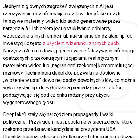
Jednym z głównych zagrożeń związanych z AI jest
rzeczywiście dezinformacja oraz tzw. deepfake’i, czyli
fałszywe materiały wideo lub audio generowane przez
narzędzia AI. Ich celem jest oszukiwanie odbiorcy,
wzbudzanie silnych emocji lub nakłanianie do działań, np. do
inwestycji, często
z użyciem wizerunku znanych osób
.
Narzędzia AI umożliwiają generowanie fałszywych informacji
opatrzonych przekonującymi zdjęciami, realistycznym
materiałem wideo lub „nagraniem” rzekomej kompromitującej
rozmowy. Technologia deepfake pozwala na dosłowne
„włożenie w usta” dowolnej osoby dowolnych słów, co można
wykorzystać np. do wyłudzania pieniędzy przez telefon,
podszywając się pod członka rodziny przy użyciu
wygenerowanego głosu.
Deepfake’i stały się narzędziem propagandy i walki
politycznej. Przykładem jest popularne w sieci zdjęcie, które
rzekomo przedstawia kandydata na prezydenta USA,
Donalda Trumpa, ratującego kotka przed utonięciem podczas