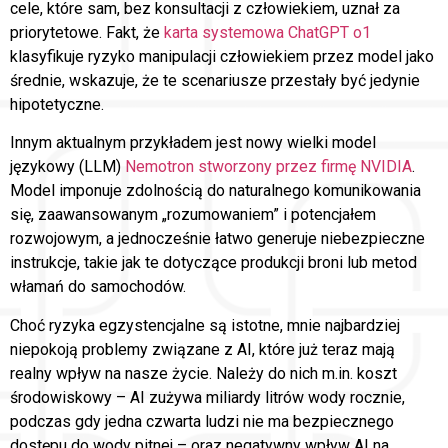
cele, które sam, bez konsultacji z człowiekiem, uznał za
priorytetowe. Fakt, że
karta systemowa ChatGPT o1
klasyfikuje ryzyko manipulacji człowiekiem przez model jako
średnie, wskazuje, że te scenariusze przestały być jedynie
hipotetyczne.
Innym aktualnym przykładem jest nowy wielki model
językowy (LLM)
Nemotron stworzony przez firmę NVIDIA
.
Model imponuje zdolnością do naturalnego komunikowania
się, zaawansowanym „rozumowaniem” i potencjałem
rozwojowym, a jednocześnie łatwo generuje niebezpieczne
instrukcje, takie jak te dotyczące produkcji broni lub metod
włamań do samochodów.
Choć ryzyka egzystencjalne są istotne, mnie najbardziej
niepokoją problemy związane z AI, które już teraz mają
realny wpływ na nasze życie. Należy do nich m.in. koszt
środowiskowy – AI zużywa miliardy litrów wody rocznie,
podczas gdy jedna czwarta ludzi nie ma bezpiecznego
dostępu do wody pitnej – oraz negatywny wpływ AI na