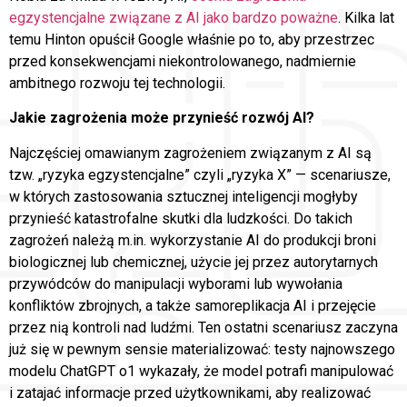
egzystencjalne związane z AI jako bardzo poważne
. Kilka lat
temu Hinton opuścił Google właśnie po to, aby przestrzec
przed konsekwencjami niekontrolowanego, nadmiernie
ambitnego rozwoju tej technologii.
Jakie zagrożenia może przynieść rozwój AI?
Najczęściej omawianym zagrożeniem związanym z AI są
tzw. „ryzyka egzystencjalne” czyli „ryzyka X” — scenariusze,
w których zastosowania sztucznej inteligencji mogłyby
przynieść katastrofalne skutki dla ludzkości. Do takich
zagrożeń należą m.in. wykorzystanie AI do produkcji broni
biologicznej lub chemicznej, użycie jej przez autorytarnych
przywódców do manipulacji wyborami lub wywołania
konfliktów zbrojnych, a także samoreplikacja AI i przejęcie
przez nią kontroli nad ludźmi. Ten ostatni scenariusz zaczyna
już się w pewnym sensie materializować: testy najnowszego
modelu ChatGPT o1 wykazały, że model potrafi manipulować
i zatajać informacje przed użytkownikami, aby realizować