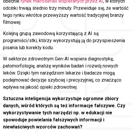
obecnie
rynek mikroseriali wspieranych przez AI
, w których
odcinki trwają średnio trzy minuty. Przewiduje się, że wartość
tego rynku wkrótce przewyższy wartość tradycyjnej branży
filmowej.
Kolejną grupą zawodową korzystającą z AI są
programiści/stki, którzy wykorzystują ją do przyspieszenia
pisania lub korekty kodu.
W sektorze zdrowotnym Gen-AI wspiera diagnostykę,
patomorfologię, analizę wyników badań i rozwój nowych
leków. Dzięki tym narzędziom lekarze i badacze mogą
podejmować decyzje szybciej i precyzyjniej, co znacząco
wpływa na jakość opieki zdrowotnej.
Sztuczna inteligencja wykorzystuje ogromne zbiory
danych, wśród których są też informacje fałszywe. Czy
wykorzystywanie tych narzędzi np. w edukacji nie
spowoduje powielania fałszywych informacji i
niewłaściwych wzorców zachowań?