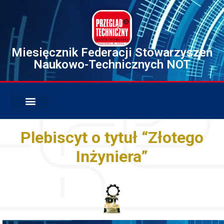
Miesięcznik Federacji Stowarzyszeń
Naukowo-Technicznych NOT
Plebiscyt o tytuł “Złotego
Inżyniera”