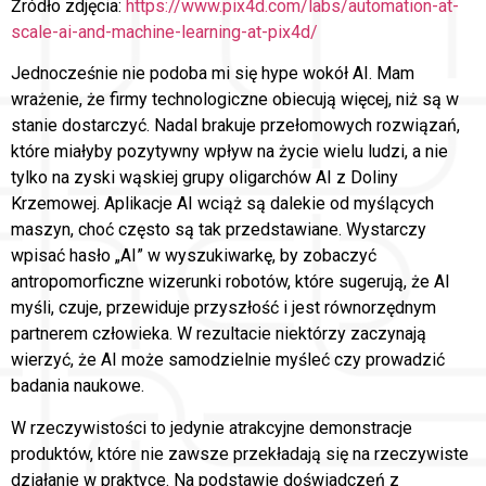
Źródło zdjęcia:
https://www.pix4d.com/labs/automation-at-
scale-ai-and-machine-learning-at-pix4d/
Jednocześnie nie podoba mi się hype wokół AI. Mam
wrażenie, że firmy technologiczne obiecują więcej, niż są w
stanie dostarczyć. Nadal brakuje przełomowych rozwiązań,
które miałyby pozytywny wpływ na życie wielu ludzi, a nie
tylko na zyski wąskiej grupy oligarchów AI z Doliny
Krzemowej. Aplikacje AI wciąż są dalekie od myślących
maszyn, choć często są tak przedstawiane. Wystarczy
wpisać hasło „AI” w wyszukiwarkę, by zobaczyć
antropomorficzne wizerunki robotów, które sugerują, że AI
myśli, czuje, przewiduje przyszłość i jest równorzędnym
partnerem człowieka. W rezultacie niektórzy zaczynają
wierzyć, że AI może samodzielnie myśleć czy prowadzić
badania naukowe.
W rzeczywistości to jedynie atrakcyjne demonstracje
produktów, które nie zawsze przekładają się na rzeczywiste
działanie w praktyce. Na podstawie doświadczeń z