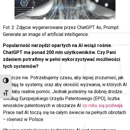
Fot. 2: Zdjęcie wygenerowane przez ChatGPT 4o, Prompt:
Generate an image of artificial intelligence.
Popularność narzędzi opartych na AI wciąż rośnie.
ChatGPT ma ponad 200 mln użytkowników. Czy Pani
zdaniem potrafimy w pełni wykorzystywać możliwości
tych systemów?
Jeszcze nie. Potrzebujemy czasu, aby lepiej zrozumieć, jak
Toggle High Contrast
działają te systemy, oraz aby określić wyzwania, w których AI
mogłaby realnie pomóc. Jednak jesteśmy na dobrej drodze.
Toggle Font size
Według Europejskiego Urzędu Patentowego (EPO), liczba
wniosków patentowych w obszarze AI
co roku się podwaja
.
Prace nad AI toczą się na całym świecie na pełnych obrotach
– również w Polsce.