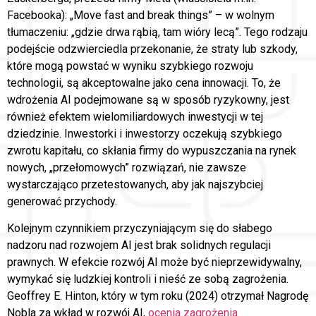
Facebooka): „Move fast and break things” – w wolnym
tłumaczeniu: „gdzie drwa rąbią, tam wióry lecą”. Tego rodzaju
podejście odzwierciedla przekonanie, że straty lub szkody,
które mogą powstać w wyniku szybkiego rozwoju
technologii, są akceptowalne jako cena innowacji. To, że
wdrożenia AI podejmowane są w sposób ryzykowny, jest
również efektem wielomiliardowych inwestycji w tej
dziedzinie. Inwestorki i inwestorzy oczekują szybkiego
zwrotu kapitału, co skłania firmy do wypuszczania na rynek
nowych, „przełomowych” rozwiązań, nie zawsze
wystarczająco przetestowanych, aby jak najszybciej
generować przychody.
Kolejnym czynnikiem przyczyniającym się do słabego
nadzoru nad rozwojem AI jest brak solidnych regulacji
prawnych. W efekcie rozwój AI może być nieprzewidywalny,
wymykać się ludzkiej kontroli i nieść ze sobą zagrożenia.
Geoffrey E. Hinton, który w tym roku (2024) otrzymał Nagrodę
Nobla za wkład w rozwój AI,
ocenia zagrożenia