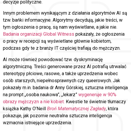
decyzje polityczne.
Innym problemem wynikającym z działania algorytmów AI są
tzw. bańki informacyjne. Algorytmy decydują, jakie treści, w
tym ogłoszenia o pracę, są nam wyświetlane, a jakie nie.
Badania organizacji Global Witness
pokazały, że ogłoszenia
o pracy w recepcji są wyświetlane głównie kobietom,
podczas gdy te z branży IT częściej trafiają do mężczyzn.
AI może również powodować tzw. dyskryminację
algorytmiczną. Treści generowane przez AI potrafią utrwalać
stereotypy płciowe, rasowe, a także uprzedzenia wobec
osób starszych, niepełnosprawnych czy queerowych. Jak
pokazały m.in. badania dr Anny Górskiej, sztuczna inteligencja
na prompt „osoba naukowa”, „lekarz”
wygeneruje w 90%
obrazy mężczyzn a nie kobiet.
Kwestie te świetnie tłumaczy
książka Kathy O’Neill
Broń Matematycznej Zagłady
, która
pokazuje, jak pozornie neutralna sztuczna inteligencja
wzmacnia istniejące uprzedzenia.