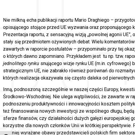
Nie milkną echa publikacji raportu Mario Draghiego – przygot
opisującego stojące przed UE wyzwania oraz proponującego ki
Prezentacja raportu, z sensacyjną wizją „powolnej agonii UE”,
stały się przedmiotem ożywionych debat. Wielu komentatorów –
zawartych w raporcie postulatów – przypominało przy tej okaz
o których dawno zapomniano. Przykładem jest tu np. tzw. rapo
jednolitego rynku
snującego wizje rynku UE (m.in. cyfrowego) b
strategicznym UE, nie zabrakło również porównań do rozmaitych
których realizacja okazywała się często daleka od pierwotnych
Inną, podnoszoną szczególnie w naszej części Europy, kwestią
Środkowo-Wschodniej. Nie ulega wątpliwości, że zawarte w rap
podnoszeniu produktywności i innowacyjności kosztem polityk
też finansowania nowych inwestycji ze wspólnego długu, będą
sferze finansów, czy działalności dużych gałęzi europejskiej 
korzystne dla nowych członków Unii w krótkiej perspektywie.
głośniej wyrażane obawy przedstawicieli polskich firm sekto