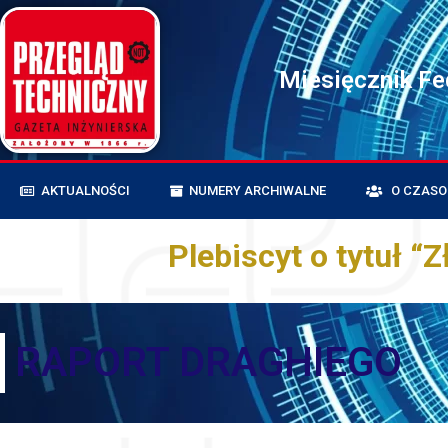
Miesięcznik F
AKTUALNOŚCI
NUMERY ARCHIWALNE
O CZASO
Plebiscyt o tytuł “Z
RAPORT DRAGHIEGO