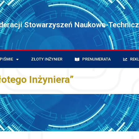
ederacji Stowarzyszeń Naukowo-Technic
PIŚMIE
ZŁOTY INŻYNIER
PRENUMERATA
REK
łotego Inżyniera”