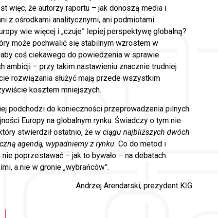
st więc, że autorzy raportu – jak donoszą media i
ani z ośrodkami analitycznymi, ani podmiotami
opy wie więcej i „czuje” lepiej perspektywę globalną?
tóry może pochwalić się stabilnym wzrostem w
miałaby coś ciekawego do powiedzenia w sprawie
h ambicji – przy takim nastawieniu znacznie trudniej
cie rozwiązania służyć mają przede wszystkim
czywiście kosztem mniejszych.
iej podchodzi do konieczności przeprowadzenia pilnych
ności Europy na globalnym rynku. Świadczy o tym nie
który stwierdził ostatnio, że
w ciągu najbliższych dwóch
syczną agendą, wypadniemy z rynku.
Co do metod i
 nie poprzestawać – jak to bywało – na debatach.
mi, a nie w gronie „wybrańców”.
Andrzej Arendarski, prezydent KIG