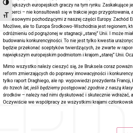
Toggle High Contrast
największych europejskich graczy na tym rynku. Zaskakujące je
eksperci – nie konsultowali się w trakcie jego przygotowania, 
Toggle Font size
biznesowymi pochodzącymi z naszej części Europy. Zachód Eur
Możliwe, ale to Europa Środkowo-Wschodnia jest regionem, k
odróżnieniu od pogrążonej w stagnacji „starej” Unii. I może 
budowaniu konkurencyjności. To nie jest tylko kwestia urażonyc
będzie przekonać sceptyków twierdzących, że zwarte w rapor
największym europejskim podmiotom i krajom „starej” Unii. O
Mimo wszystko należy cieszyć się, że Bruksela coraz poważn
reform zmierzających do poprawy innowacyjności i konkurencyj
tylko raport Draghiego, ale np. wypowiedzi prezydenta Francji, 
do trzech lat, jeśli będziemy postępować zgodnie z naszą kla
środków – należy nad nimi dyskutować i skutecznie wdrażać, a
Oczywiście we współpracy ze wszystkimi krajami członkowski