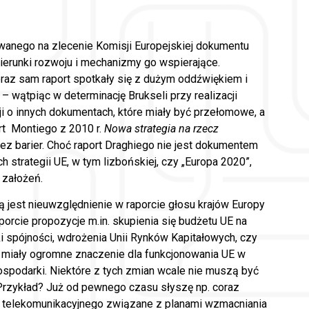
owanego na zlecenie Komisji Europejskiej dokumentu
erunki rozwoju i mechanizmy go wspierające.
 oraz sam raport spotkały się z dużym oddźwiękiem i
 wątpiąc w determinację Brukseli przy realizacji
ji o innych dokumentach, które miały być przełomowe, a
rt Montiego z 2010 r.
Nowa strategia na rzecz
ez barier. Choć raport Draghiego nie jest dokumentem
 strategii UE, w tym lizbońskiej, czy „Europa 2020”,
 założeń.
 jest nieuwzględnienie w raporcie głosu krajów Europy
orcie propozycje m.in. skupienia się budżetu UE na
i spójności, wdrożenia Unii Rynków Kapitałowych, czy
 miały ogromne znaczenie dla funkcjonowania UE w
gospodarki. Niektóre z tych zmian wcale nie muszą być
 Przykład? Już od pewnego czasu słyszę np. coraz
ra telekomunikacyjnego związane z planami wzmacniania