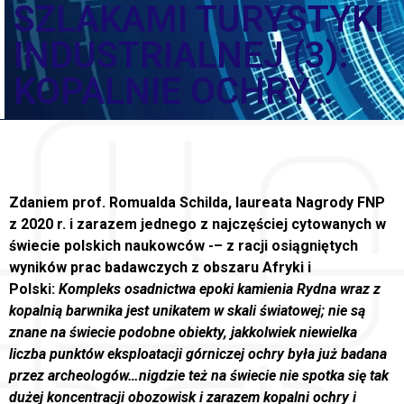
SZLAKAMI TURYSTYKI
INDUSTRIALNEJ (3):
KOPALNIE OCHRY…
Zdaniem prof. Romualda Schilda, laureata Nagrody FNP
z 2020 r. i zarazem jednego z najczęściej cytowanych w
świecie polskich naukowców -– z racji osiągniętych
wyników prac badawczych z obszaru Afryki i
Polski:
Kompleks osadnictwa epoki kamienia Rydna wraz z
kopalnią barwnika jest unikatem w skali światowej; nie są
znane na świecie podobne obiekty, jakkolwiek niewielka
liczba punktów eksploatacji górniczej ochry była już badana
przez archeologów…nigdzie też na świecie nie spotka się tak
dużej koncentracji obozowisk i zarazem kopalni ochry i