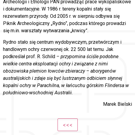
Archeologii i Etnologii PAN prowadząc prace wykopaliskowe
i dokumentacyjne. W 1986 r. tereny kopalni stały się
rezerwatem przyrody. Od 2005 r. w sierpniu odbywa się
Piknik Archeologiczny „Rydno”, podczas którego prowadzi
się m.in. warsztaty wytwarzania „krwicy”.
Rydno stało się centrum wydobywczym, przetwórczym i
handlowym ochry czerwonej ok. 22 500 lat temu. Jak
podkreślał prof. R. Schild
– przypomina ściśle podobne
wielkie centra eksploatacji ochry i związane z nimi
obozowiska plemion łowców-zbieraczy – aborygenów
australijskich i zdaje się być lustrzanym odbiciem słynnej
kopalni ochry w Parachilna, w łańcuchu górskim Flindersa w
południowo-wschodniej Australii.
Marek Bielski