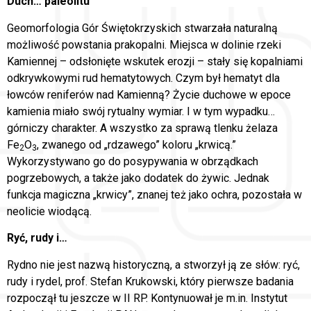
Duch… paleolitu
Geomorfologia Gór Świętokrzyskich stwarzała naturalną
możliwość powstania prakopalni. Miejsca w dolinie rzeki
Kamiennej – odsłonięte wskutek erozji – stały się kopalniami
odkrywkowymi rud hematytowych. Czym był hematyt dla
łowców reniferów nad Kamienną? Życie duchowe w epoce
kamienia miało swój rytualny wymiar. I w tym wypadku…
górniczy charakter. A wszystko za sprawą tlenku żelaza
Fe
O
, zwanego od „rdzawego” koloru „krwicą.”
2
3
Wykorzystywano go do posypywania w obrządkach
pogrzebowych, a także jako dodatek do żywic. Jednak
funkcja magiczna „krwicy”, znanej też jako ochra, pozostała w
neolicie wiodącą.
Ryć, rudy i…
Rydno nie jest nazwą historyczną, a stworzył ją ze słów: ryć,
rudy i rydel, prof. Stefan Krukowski, który pierwsze badania
rozpoczął tu jeszcze w II RP. Kontynuował je m.in. Instytut