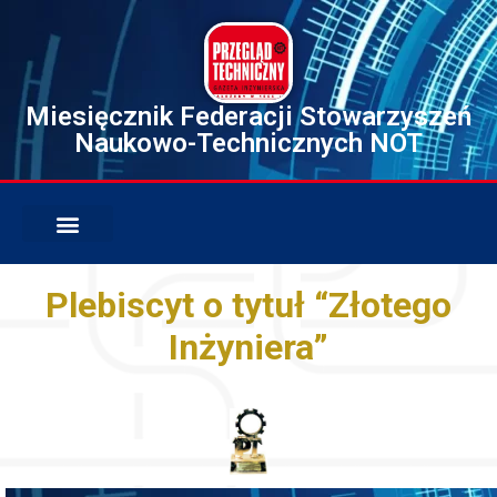
Miesięcznik Federacji Stowarzyszeń
Naukowo-Technicznych NOT
Plebiscyt o tytuł “Złotego
Inżyniera”