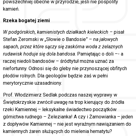
powszechniej obecne w przyrodzie, jeśli nie pospolity
kamień.
Rzeka bogatej ziemi
W podgórskich, kamienistych działkach kieleckich –
pisał
Stefan Żeromski w „Słowie o Bandosie” –
na jałowych
sapach, przez które sączy się zaskórna woda z żelaznych
rudawisk hoduje się dola bandosa
. Pamiętając o doli –- a
raczej niedoli bandosów – śródtytuł można uznać za
niefortunny. Odnosi się do gleby nie przynoszącej obfitych
płodów rolnych. Dla geologów będzie zaś w pełni
merytorycznie uzasadniony.
Prof. Włodzimierz Sedlak podczas naszej wyprawy w
Świętokrzyskie zwrócił uwagę na trop kierujący do źródła
rzeki Kamiennej – leksykalne świadectwo początków
górnictwa rudnego – Żelezianka! A czy i Żarnowianka – jeden
z dopływów Kamiennej – nie jest wyraźnym nawiązaniem do
kamiennych żaren służących do mielenia hematytu?