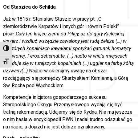
Od Staszica do Schilda
Już w 1815 r. Stanisław Staszic w pracy pt. „O
ziemiorództwie Karpatów i innych gór i równin Polski”
pisał:
Cały ten krajec ziemi od Pilicy, aż do góry Kieleckiej
wszerz i wzdłuż wszędzie zawalony jest rudą żelaza (…) w
niektórych kopalniach kawałami spotykać gatunek hematyty
Toggle High Contrast
czerwonej. Feroxidehematite. (…) nadto w wielu miejscach
Toggle Font size
znajduje się w tutejszych kopalniach (…) uggier na farbę żółtą
używany(…).
Najpierw skierujmy uwagę na obszar
rozciągający się pomiędzy Skarżyskiem Kamienną, a Górą
Św. Rocha pod Wąchockiem.
Kompetencje inicjatora gospodarczego sukcesu
Staropolskiego Okręgu Przemysłowego wydają się być
trafną rekomendacją. Udajemy się do Rydna. Nie ma jeszcze
o nim hasła w encyklopedii PWN i nadal trudno odszukać go
na mapie, a dojazd nie jest dobrze oznakowany.