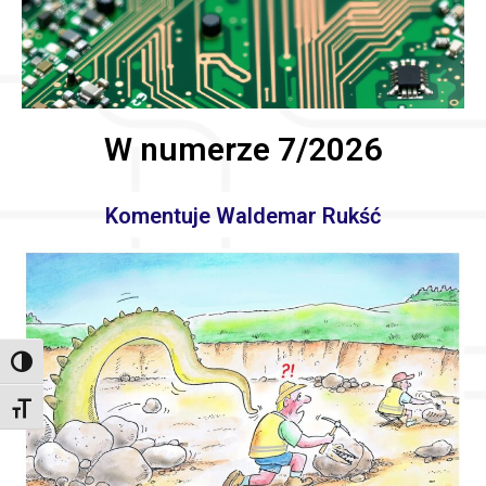
W numerze 7/2026
Komentuje Waldemar Rukść
Toggle High Contrast
Toggle Font size