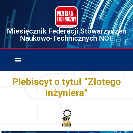
Miesięcznik Federacji Stowarzyszeń
Naukowo-Technicznych NOT
Plebiscyt o tytuł “Złotego
Inżyniera”