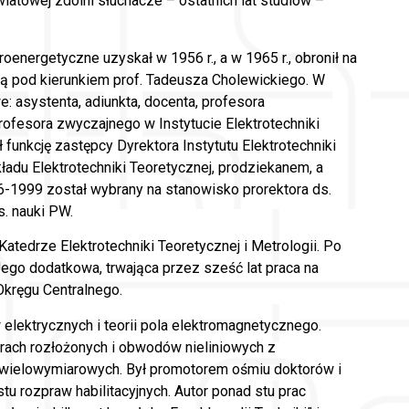
światowej zdolni słuchacze – ostatnich lat studiów –
roenergetyczne uzyskał w 1956 r., a w 1965 r., obronił na
ą pod kierunkiem prof. Tadeusza Cholewickiego. W
 asystenta, adiunkta, docenta, profesora
ofesora zwyczajnego w Instytucie Elektrotechniki
unkcję zastępcy Dyrektora Instytutu Elektrotechniki
ładu Elektrotechniki Teoretycznej, prodziekanem, a
-1999 został wybrany na stanowisko prorektora ds.
s. nauki PW.
atedrze Elektrotechniki Teoretycznej i Metrologii. Po
ego dodatkowa, trwająca przez sześć lat praca na
Okręgu Centralnego.
 elektrycznych i teorii pola elektromagnetycznego.
ach rozłożonych i obwodów nieliniowych z
wielowymiarowych. Był promotorem ośmiu doktorów i
tu rozpraw habilitacyjnych. Autor ponad stu prac