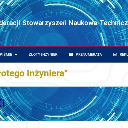
ederacji Stowarzyszeń Naukowo-Technic
PIŚMIE
ZŁOTY INŻYNIER
PRENUMERATA
REK
łotego Inżyniera”
I