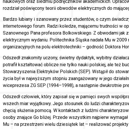
naukowych oraz siedmiu podręczników akademickich. Opracował, 
rozdział poświęcony teorii obwodów elektrycznych do mającego
Bardzo lubiany i szanowany przez studentów, o czym świadczy
internetowego forum. Radzi koledze, mającemu trudności w opa
Szanownego Pana profesora Bolkowskiego. Z obwodami jak z m
elektrycznym wydaniu. Politechnika Śląska nadała Mu w 2009 
organizacyjnych na polu elektrotechniki – godność Doktora Ho
Odszedł znakomity uczony, świetny dydaktyk, wybitny działacz 
potrafił kształtować oblicze nie tylko nauki polskiej, ale też
Stowarzyszenia Elektryków Polskich (SEP). Wstąpił do stowarz
życia był w najwyższym stopniu zaangażowany w jego działa
wiceprezesa ZG SEP (1994–1998), a następnie dwukrotnie p
Odszedł człowiek, który zapisał się w pamięci swych współpr
wszech miar wyjątkowy. Jego stosunek do ludzi charakteryzo
chęcią służenia pomocą. W kontaktach z ludźmi charakteryzow
osoby znające Go bliżej. Przede wszystkim najpierw wymagał o
Mu – na przestrzeni wielu dziesiątek lat – realizować projekt