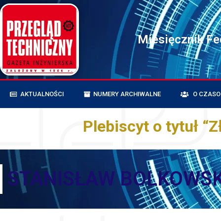
Miesięcznik F
AKTUALNOŚCI
NUMERY ARCHIWALNE
O CZASO
Plebiscyt o tytuł “Z
STANISŁAW BOLKOWSK