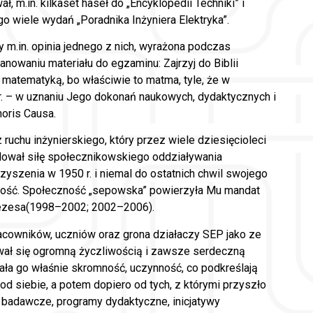
m.in. kilkaset haseł do „Encyklopedii Techniki” i
 wiele wydań „Poradnika Inżyniera Elektryka”.
 m.in. opinia jednego z nich, wyrażona podczas
nowaniu materiału do egzaminu: Zajrzyj do Biblii
atematyką, bo właściwie to matma, tyle, że w
r. – w uznaniu Jego dokonań naukowych, dydaktycznych i
noris Causa.
ruchu inżynierskiego, który przez wiele dziesięcioleci
 budował siłę społecznikowskiego oddziaływania
yszenia w 1950 r. i niemal do ostatnich chwil swojego
lność. Społeczność „sepowska” powierzyła Mu mandat
rezesa(1998–2002; 2002–2006).
acowników, uczniów oraz grona działaczy SEP jako ze
wał się ogromną życzliwością i zawsze serdeczną
ała go właśnie skromność, uczynność, co podkreślają
d siebie, a potem dopiero od tych, z którymi przyszło
y badawcze, programy dydaktyczne, inicjatywy