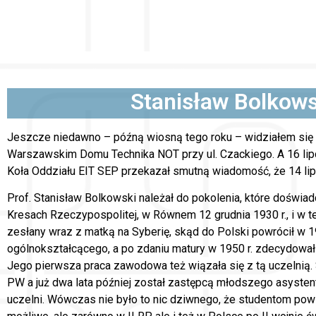
Stanisław Bolkow
Jeszcze niedawno – późną wiosną tego roku – widziałem si
Warszawskim Domu Technika NOT przy ul. Czackiego. A 16 li
Koła Oddziału EIT SEP przekazał smutną wiadomość, że 14 lip
Prof. Stanisław Bolkowski należał do pokolenia, które doświad
Kresach Rzeczypospolitej, w Równem 12 grudnia 1930 r., i w t
zesłany wraz z matką na Syberię, skąd do Polski powrócił w 1
ogólnokształcącego, a po zdaniu matury w 1950 r. zdecydował 
Jego pierwsza praca zawodowa też wiązała się z tą uczelnią. 
PW a już dwa lata później został zastępcą młodszego asysten
uczelni. Wówczas nie było to nic dziwnego, że studentom powi