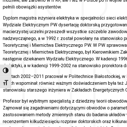
możliwe, ale zarówno w II RP, ale i też w Polsce po II wojnie 
pełnili obowiązki asystentów.
Dyplom magistra inżyniera elektryka w specjalności sieci elekt
Wydziale Elektrycznym PW dysertację doktorską przygotowan
macierzystej uczelni przeszedł wszystkie szczeble zawodowe:
nadzwyczajnego, a w 1992 r. został powołany na stanowisko pr
Teoretycznej i Miernictwa Elektrycznego PW. W PW sprawował f
Teoretycznej i Miernictwa Elektrycznego, był Kierownikiem Zak
następnie dziekanem Wydziału Elektrycznego. W kadencji 1996
dydaktyki, a w kadencji 1999-2002 na stanowisko prorektora d
Toggle High Contrast
W latach 2002–2011 pracował w Politechnice Białostockiej, w K
latach wspominał: również ważnym doświadczeniem była też J
Toggle Font size
stanowisku starszego inżyniera w Zakładach Energetycznych 
Profesor był wybitnym specjalistą z dziedziny teorii obwodów
Zajmował się zagadnieniami dotyczącymi obwodów o parametr
zastosowaniem metody zmiennych stanu do badania układów 
recenzentem kilkudziesięciu rozpraw doktorskich oraz kilkunas